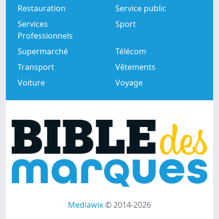
Restauration
Service public
Services
Sport
Professionnels
Supermarché
Télécom
Transport
Vêtements
Voiture
Voyage
Mediawix
© 2014-2026