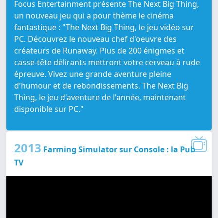
Focus Entertainment présente The Next Big Thing,
un nouveau jeu qui a pour thème le cinéma
fantastique : "The Next Big Thing, le jeu vidéo sur
PC. Découvrez le nouveau chef d'oeuvre des
créateurs de Runaway. Plus de 200 énigmes et
casse-tête délirants mettront votre cerveau à rude
épreuve. Vivez une grande aventure pleine
d'humour et de rebondissements. The Next Big
Thing, le jeu d'aventure de l'année, maintenant
disponible sur PC."
2013
Farming Simulator sur Console : la Pub
TV