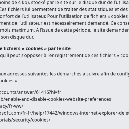
(moins de 4 ko), stocké par le site sur le disque dur de l’util
es fichiers lui permettent de traiter des statistiques et des i
onfort de l’utilisateur. Pour l’utilisation de fichiers « cooki
ent de l’utilisateur est nécessairement demandé. Ce consen
ois maximum. A l’issue de cette période, le site demandera 
 son disque dur.
e fichiers « cookies » par le site
r qu’il peut s’opposer à l’enregistrement de ces fichiers « co
 aux adresses suivantes les démarches à suivre afin de confi
ookies » :
accounts/answer/61416?hl=fr
r/kb/enable-and-disable-cookies-website-preferences
vacy/fr-ww/
crosoft.com/fr-fr/help/17442/windows-internet-explorer-de
rials/security/cookies/