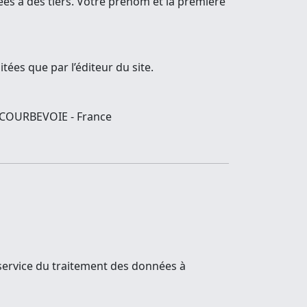
es à des tiers. Votre prénom et la première
tées que par l’éditeur du site.
00 COURBEVOIE - France
 service du traitement des données à