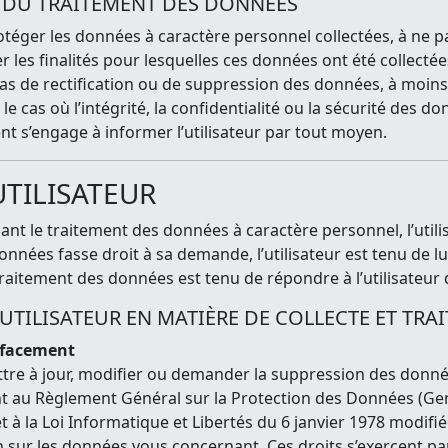
 DU TRAITEMENT DES DONNÉES
téger les données à caractère personnel collectées, à ne pa
cter les finalités pour lesquelles ces données ont été collect
 cas de rectification ou de suppression des données, à moins 
cas où l’intégrité, la confidentialité ou la sécurité des do
t s’engage à informer l’utilisateur par tout moyen.
’UTILISATEUR
 le traitement des données à caractère personnel, l’utili
onnées fasse droit à sa demande, l’utilisateur est tenu de
raitement des données est tenu de répondre à l’utilisateur
L’UTILISATEUR EN MATIÈRE DE COLLECTE ET TR
’effacement
ttre à jour, modifier ou demander la suppression des donné
 au Règlement Général sur la Protection des Données (Gen
t à la Loi Informatique et Libertés du 6 janvier 1978 modifié
n sur les données vous concernant. Ces droits s’exercent par