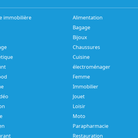
e immobilière
Alimentation
Bagage
Bijoux
age
Chaussures
tique
Cuisine
unt
électroménager
ood
Femme
e
Immobilier
idéo
Jouet
on
Loisir
e
Moto
en
Parapharmacie
urant
Restauration