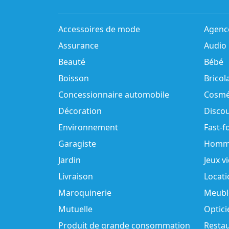
Accessoires de mode
Agenc
Assurance
Audio
Beauté
Bébé
Boisson
Bricol
Concessionnaire automobile
Cosmé
Décoration
Disco
Environnement
Fast-f
Garagiste
Homm
Jardin
Jeux v
Livraison
Locati
Maroquinerie
Meubl
Mutuelle
Optici
Produit de grande consommation
Resta