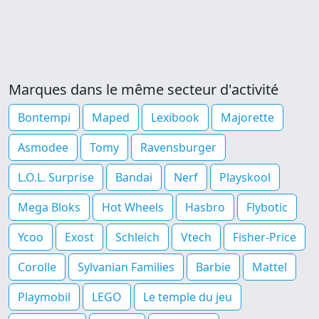
Marques dans le même secteur d'activité
Bontempi
Maped
Lexibook
Majorette
Asmodee
Tomy
Ravensburger
L.O.L. Surprise
Bandai
Nerf
Playskool
Mega Bloks
Hot Wheels
Hasbro
Flybotic
Ycoo
Exost
Schleich
Vtech
Fisher-Price
Corolle
Sylvanian Families
Barbie
Mattel
Playmobil
LEGO
Le temple du jeu