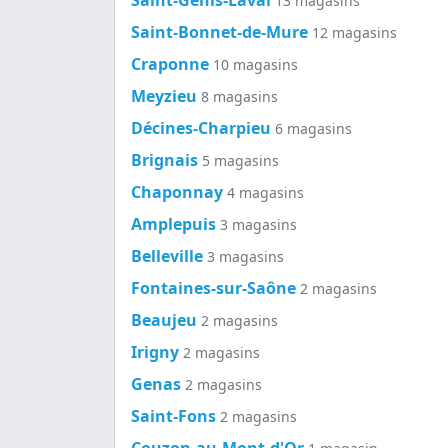
13 magasins
Saint-Bonnet-de-Mure
12 magasins
Craponne
10 magasins
Meyzieu
8 magasins
Décines-Charpieu
6 magasins
Brignais
5 magasins
Chaponnay
4 magasins
Amplepuis
3 magasins
Belleville
3 magasins
Fontaines-sur-Saône
2 magasins
Beaujeu
2 magasins
Irigny
2 magasins
Genas
2 magasins
Saint-Fons
2 magasins
Couzon-au-Mont-d'Or