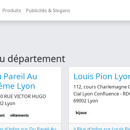
Produits
Publicités & Slogans
u département
 Pareil Au
Louis Pion Lyo
ême Lyon
112, cours Charlemagne C
Cial Lyon Confluence - RD
30 RUE VICTOR HUGO
69002 Lyon
02 Lyon
bijoux
ant
vêtements
s d'infos sur Du Pareil Au
Plus d'infos sur Louis Pi