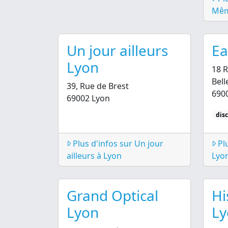
Mêm
Un jour ailleurs
Ea
Lyon
18 R
Bell
39, Rue de Brest
690
69002 Lyon
dis
Plus d'infos sur Un jour
Plu
ailleurs à Lyon
Lyo
Grand Optical
Hi
Lyon
Ly