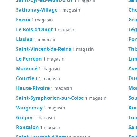
1 magasin
Sathonay-Village
Che
1 magasin
Eveux
Gra
1 magasin
Le Bois-d'Oingt
Lé
1 magasin
Lissieu
Pon
1 magasin
Saint-Vincent-de-Reins
Thi
1 magasin
Le Perréon
Li
1 magasin
Morancé
Ave
1 magasin
Courzieu
Du
1 magasin
Haute-Rivoire
Mon
1 magasin
Saint-Symphorien-sur-Coise
So
1 magasin
Vaugneray
Am
1 magasin
Grigny
Loi
1 magasin
Rontalon
Sai
1 magasin
Saint-Laurent-d'Agny
Sai