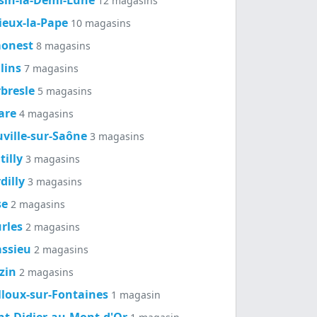
12 magasins
lieux-la-Pape
10 magasins
monest
8 magasins
lins
7 magasins
rbresle
5 magasins
are
4 magasins
ville-sur-Saône
3 magasins
tilly
3 magasins
dilly
3 magasins
se
2 magasins
rles
2 magasins
ssieu
2 magasins
zin
2 magasins
lloux-sur-Fontaines
1 magasin
nt-Didier-au-Mont-d'Or