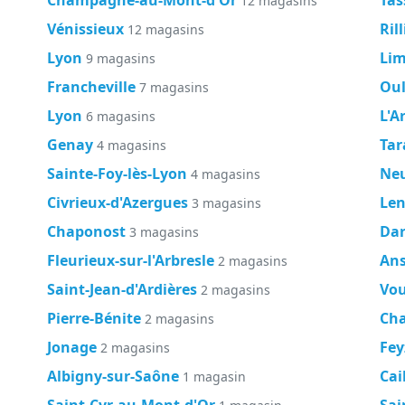
12 magasins
Vénissieux
Ril
12 magasins
Lyon
Li
9 magasins
Francheville
Oul
7 magasins
Lyon
L'A
6 magasins
Genay
Tar
4 magasins
Sainte-Foy-lès-Lyon
Neu
4 magasins
Civrieux-d'Azergues
Len
3 magasins
Chaponost
Dar
3 magasins
Fleurieux-sur-l'Arbresle
An
2 magasins
Saint-Jean-d'Ardières
Vou
2 magasins
Pierre-Bénite
Cha
2 magasins
Jonage
Fey
2 magasins
Albigny-sur-Saône
Cai
1 magasin
Saint-Cyr-au-Mont-d'Or
Sai