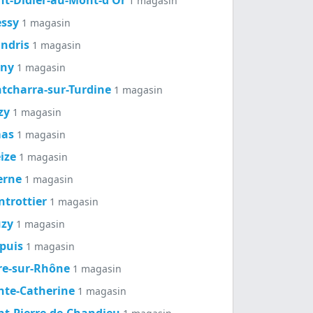
1 magasin
ssy
1 magasin
ndris
1 magasin
gny
1 magasin
tcharra-sur-Turdine
1 magasin
zy
1 magasin
mas
1 magasin
ize
1 magasin
erne
1 magasin
trottier
1 magasin
uzy
1 magasin
puis
1 magasin
re-sur-Rhône
1 magasin
nte-Catherine
1 magasin
nt-Pierre-de-Chandieu