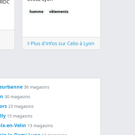
 RDC
homme
vêtements
Plus d'infos sur Celio à Lyon
leurbanne
36 magasins
on
30 magasins
ors
23 magasins
lly
15 magasins
lx-en-Velin
13 magasins
sin-la-Demi-Lune