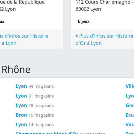
ue de la Republique
112 Cours Charlemagne -
02 Lyon
69002 Lyon
oux
bijoux
s d'infos sur Histoire
Plus d'infos sur Histoire
 à Lyon
d'Or à Lyon
t Rhône
Lyon
Vil
39 magasins
Lyon
Ly
31 magasins
Lyon
Giv
28 magasins
Bron
Ecu
16 magasins
Lyon
Vau
14 magasins
Champagne-au-Mont-d'Or
Tas