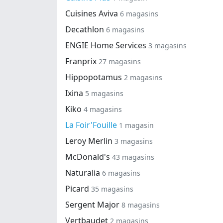
Cuisines Aviva
6 magasins
Decathlon
6 magasins
ENGIE Home Services
3 magasins
Franprix
27 magasins
Hippopotamus
2 magasins
Ixina
5 magasins
Kiko
4 magasins
La Foir'Fouille
1 magasin
Leroy Merlin
3 magasins
McDonald's
43 magasins
Naturalia
6 magasins
Picard
35 magasins
Sergent Major
8 magasins
Vertbaudet
2 magasins