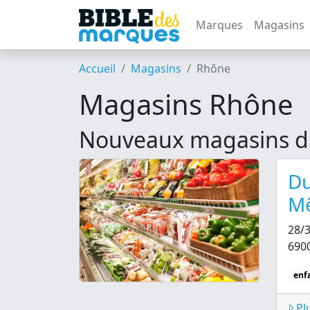
Marques
Magasins
Accueil
Magasins
Rhône
Magasins Rhône
Nouveaux magasins d
Du
M
28/
690
enf
Plu