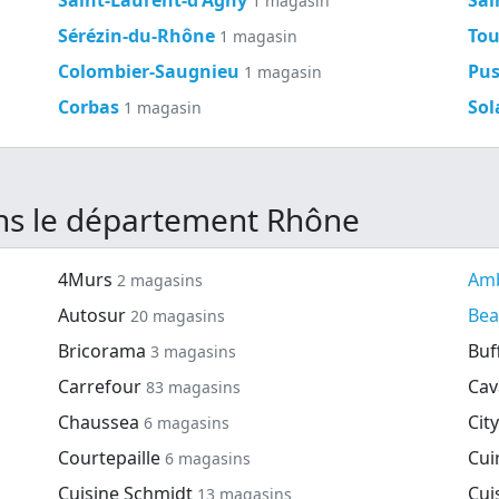
1 magasin
Sérézin-du-Rhône
Tou
1 magasin
Colombier-Saugnieu
Pu
1 magasin
Corbas
Sol
1 magasin
ns le département Rhône
4Murs
Amb
2 magasins
Autosur
Bea
20 magasins
Bricorama
Buf
3 magasins
Carrefour
Cav
83 magasins
Chaussea
Cit
6 magasins
Courtepaille
Cui
6 magasins
Cuisine Schmidt
Cui
13 magasins