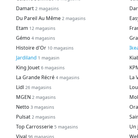
Damart
Dar
2 magasins
Du Pareil Au Même
Eas
2 magasins
Etam
Fra
12 magasins
Gémo
Gra
4 magasins
Histoire d'Or
Ike
10 magasins
Jardiland
Kia
1 magasin
King Jouet
KP
6 magasins
La Grande Récré
La 
4 magasins
Lidl
Lou
26 magasins
MGEN
Mob
2 magasins
Netto
Or
3 magasins
Pulsat
Sai
2 magasins
Top Carrosserie
Un 
5 magasins
Vival
We
96 magasins