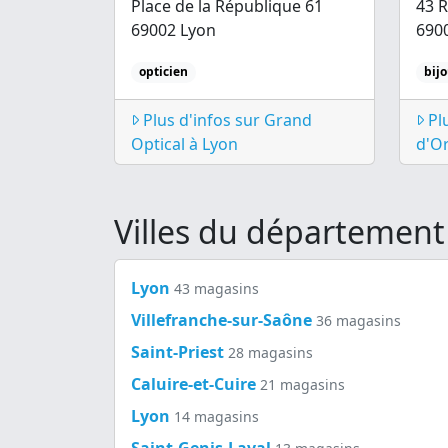
Place de la République 61
43 R
69002 Lyon
690
opticien
bij
Plus d'infos sur Grand
Plu
Optical à Lyon
d'Or
Villes du départemen
Lyon
43 magasins
Villefranche-sur-Saône
36 magasins
Saint-Priest
28 magasins
Caluire-et-Cuire
21 magasins
Lyon
14 magasins
Saint-Genis-Laval