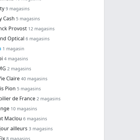
ty
9 magasins
y Cash
5 magasins
nck Provost
12 magasins
nd Optical
6 magasins
a
1 magasin
bi
4 magasins
MG
2 magasins
Vie Claire
40 magasins
is Pion
5 magasins
ilier de France
2 magasins
ange
10 magasins
nt Maclou
6 magasins
jour ailleurs
3 magasins
Fix
8 magasins