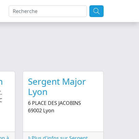
n
Sergent Major
Lyon
.
C
6 PLACE DES JACOBINS
69002 Lyon
on à
Plus d'infos sur Sergent