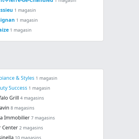
1 magasin
ssieu
1 magasin
signan
1 magasin
aize
1 magasin
iance & Styles
1 magasin
uty Success
1 magasin
falo Grill
4 magasins
avin
8 magasins
ya Immobilier
7 magasins
r Center
2 magasins
sinella
10 magasins