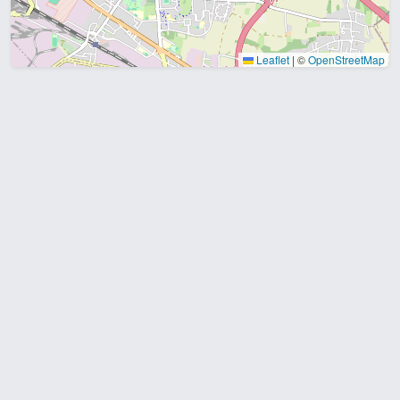
Leaflet
|
©
OpenStreetMap