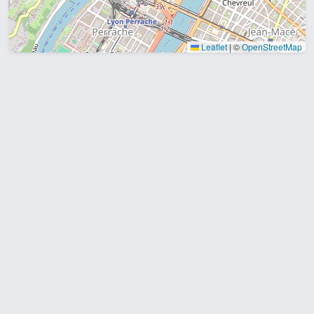
Leaflet
|
©
OpenStreetMap