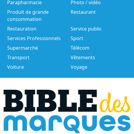
Parapharmacie
Photo / vidéo
Produit de grande
Restaurant
consommation
Restauration
Service public
Services Professionnels
Sport
Supermarché
Télécom
Transport
Vêtements
Voiture
Voyage