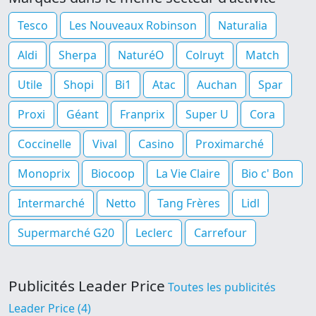
Tesco
Les Nouveaux Robinson
Naturalia
Aldi
Sherpa
NaturéO
Colruyt
Match
Utile
Shopi
Bi1
Atac
Auchan
Spar
Proxi
Géant
Franprix
Super U
Cora
Coccinelle
Vival
Casino
Proximarché
Monoprix
Biocoop
La Vie Claire
Bio c' Bon
Intermarché
Netto
Tang Frères
Lidl
Supermarché G20
Leclerc
Carrefour
Publicités Leader Price
Toutes les publicités
Leader Price (4)