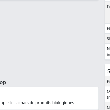
F
E
S
N
i
P
oop
O
t
per les achats de produits biologiques
C