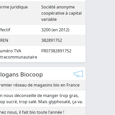
orme juridique
Société anonyme
coopérative à capital
variable
ffectif
3200 (en 2012)
IREN
382891752
uméro TVA
FR07382891752
ntracommunautaire
Slogans Biocoop
remier réseau de magasins bio en France
n nous déconseille de manger trop gras,
rop sucré, trop salé. Mais glyphosaté, ça va.
hez nous, il fait bio toute l'année !