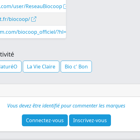
e.com/user/ReseauBiocoop
t.fr/biocoop/
m.com/biocoop_officiel/?hl=fr
ivité
aturéO
La Vie Claire
Bio c' Bon
Vous devez être identifié pour commenter les marques
Connectez-vous
Inscrivez-vous