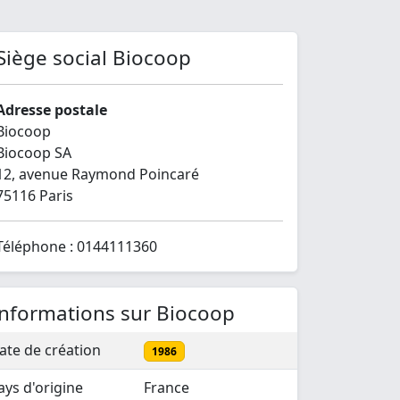
Siège social Biocoop
Adresse postale
Biocoop
Biocoop SA
12, avenue Raymond Poincaré
75116 Paris
Téléphone : 0144111360
Informations sur Biocoop
ate de création
1986
ays d'origine
France