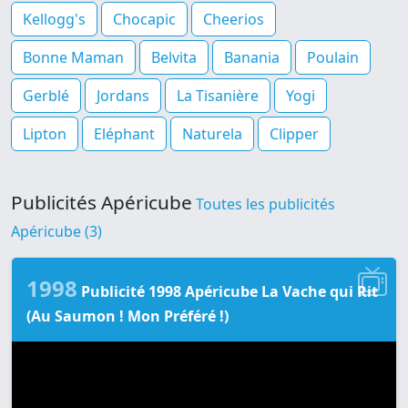
Kellogg's
Chocapic
Cheerios
Bonne Maman
Belvita
Banania
Poulain
Gerblé
Jordans
La Tisanière
Yogi
Lipton
Eléphant
Naturela
Clipper
Publicités Apéricube
Toutes les publicités
Apéricube (3)
1998
Publicité 1998 Apéricube La Vache qui Rit
(Au Saumon ! Mon Préféré !)