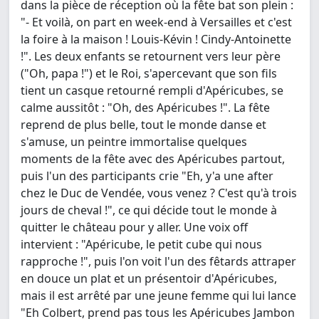
dans la pièce de réception où la fête bat son plein :
"- Et voilà, on part en week-end à Versailles et c'est
la foire à la maison ! Louis-Kévin ! Cindy-Antoinette
!". Les deux enfants se retournent vers leur père
("Oh, papa !") et le Roi, s'apercevant que son fils
tient un casque retourné rempli d'Apéricubes, se
calme aussitôt : "Oh, des Apéricubes !". La fête
reprend de plus belle, tout le monde danse et
s'amuse, un peintre immortalise quelques
moments de la fête avec des Apéricubes partout,
puis l'un des participants crie "Eh, y'a une after
chez le Duc de Vendée, vous venez ? C'est qu'à trois
jours de cheval !", ce qui décide tout le monde à
quitter le château pour y aller. Une voix off
intervient : "Apéricube, le petit cube qui nous
rapproche !", puis l'on voit l'un des fêtards attraper
en douce un plat et un présentoir d'Apéricubes,
mais il est arrêté par une jeune femme qui lui lance
"Eh Colbert, prend pas tous les Apéricubes Jambon