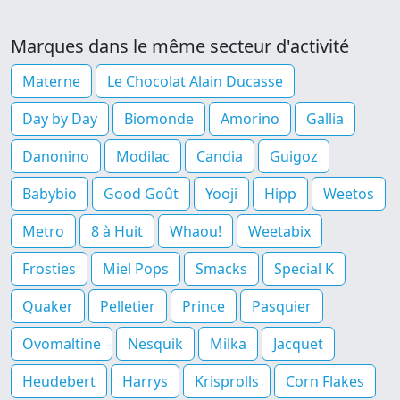
Marques dans le même secteur d'activité
Materne
Le Chocolat Alain Ducasse
Day by Day
Biomonde
Amorino
Gallia
Danonino
Modilac
Candia
Guigoz
Babybio
Good Goût
Yooji
Hipp
Weetos
Metro
8 à Huit
Whaou!
Weetabix
Frosties
Miel Pops
Smacks
Special K
Quaker
Pelletier
Prince
Pasquier
Ovomaltine
Nesquik
Milka
Jacquet
Heudebert
Harrys
Krisprolls
Corn Flakes