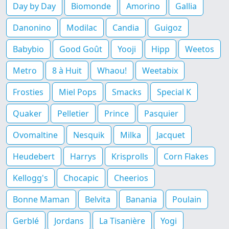
Day by Day
Biomonde
Amorino
Gallia
Danonino
Modilac
Candia
Guigoz
Babybio
Good Goût
Yooji
Hipp
Weetos
Metro
8 à Huit
Whaou!
Weetabix
Frosties
Miel Pops
Smacks
Special K
Quaker
Pelletier
Prince
Pasquier
Ovomaltine
Nesquik
Milka
Jacquet
Heudebert
Harrys
Krisprolls
Corn Flakes
Kellogg's
Chocapic
Cheerios
Bonne Maman
Belvita
Banania
Poulain
Gerblé
Jordans
La Tisanière
Yogi