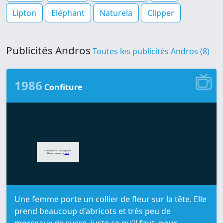
Lipton
Eléphant
Naturela
Clipper
Publicités Andros
Toutes les publicités Andros (8)
1986
Confiture
Une femme porte un collier de fleur sur la tête. Elle
prend beaucoup d'abricots et très peu de