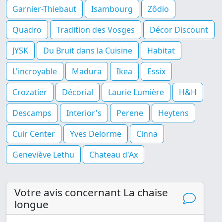
Garnier-Thiebaut
Isambourg
Zôdio
Quadro
Tradition des Vosges
Décor Discount
JYSK
Du Bruit dans la Cuisine
Habitat
L'incroyable
Madura
Ikea
Essix
Crozatier
Décorial
Laurie Lumière
H&H
Descamps
Interior's
Perene
Heytens
Cuir Center
Yves Delorme
Cinna
Geneviève Lethu
Chateau d'Ax
Votre avis concernant La chaise
longue