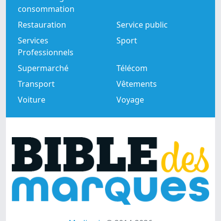
consommation
Restauration
Service public
Services
Sport
Professionnels
Supermarché
Télécom
Transport
Vêtements
Voiture
Voyage