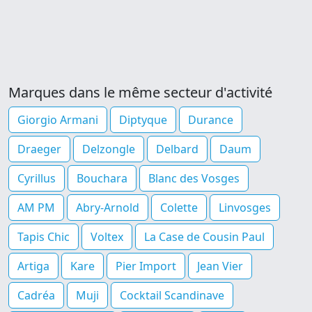
Marques dans le même secteur d'activité
Giorgio Armani
Diptyque
Durance
Draeger
Delzongle
Delbard
Daum
Cyrillus
Bouchara
Blanc des Vosges
AM PM
Abry-Arnold
Colette
Linvosges
Tapis Chic
Voltex
La Case de Cousin Paul
Artiga
Kare
Pier Import
Jean Vier
Cadréa
Muji
Cocktail Scandinave