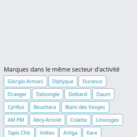
Marques dans le même secteur d'activité
Giorgio Armani
Diptyque
Durance
Draeger
Delzongle
Delbard
Daum
Cyrillus
Bouchara
Blanc des Vosges
AM PM
Abry-Arnold
Colette
Linvosges
Tapis Chic
Voltex
Artiga
Kare