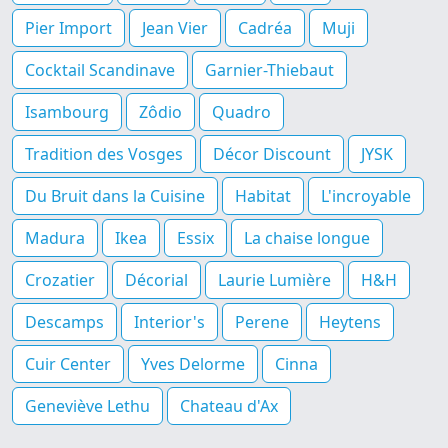
Pier Import
Jean Vier
Cadréa
Muji
Cocktail Scandinave
Garnier-Thiebaut
Isambourg
Zôdio
Quadro
Tradition des Vosges
Décor Discount
JYSK
Du Bruit dans la Cuisine
Habitat
L'incroyable
Madura
Ikea
Essix
La chaise longue
Crozatier
Décorial
Laurie Lumière
H&H
Descamps
Interior's
Perene
Heytens
Cuir Center
Yves Delorme
Cinna
Geneviève Lethu
Chateau d'Ax