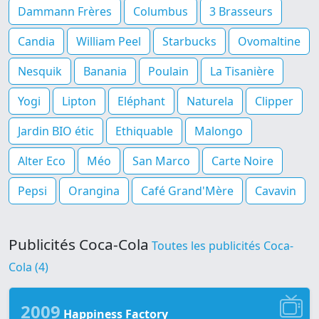
Dammann Frères
Columbus
3 Brasseurs
Candia
William Peel
Starbucks
Ovomaltine
Nesquik
Banania
Poulain
La Tisanière
Yogi
Lipton
Eléphant
Naturela
Clipper
Jardin BIO étic
Ethiquable
Malongo
Alter Eco
Méo
San Marco
Carte Noire
Pepsi
Orangina
Café Grand'Mère
Cavavin
Publicités Coca-Cola
Toutes les publicités Coca-
Cola (4)
2009
Happiness Factory