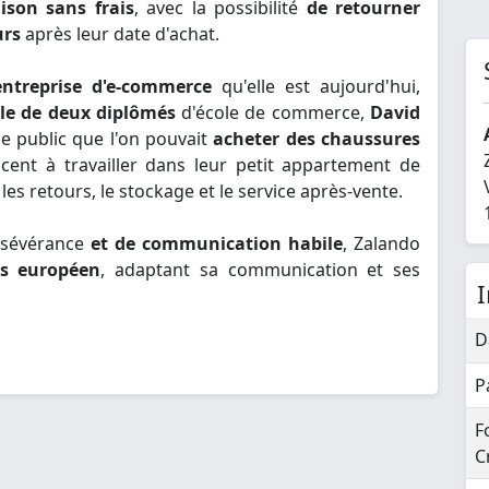
aison sans frais
, avec la possibilité
de retourner
urs
après leur date d'achat.
entreprise d'e-commerce
qu'elle est aujourd'hui,
lle de deux diplômés
d'école de commerce,
David
le public que l'on pouvait
acheter des chaussures
cent à travailler dans leur petit appartement de
, les retours, le stockage et le service après-vente.
ersévérance
et de communication habile
, Zalando
és européen
, adaptant sa communication et ses
D
P
F
C