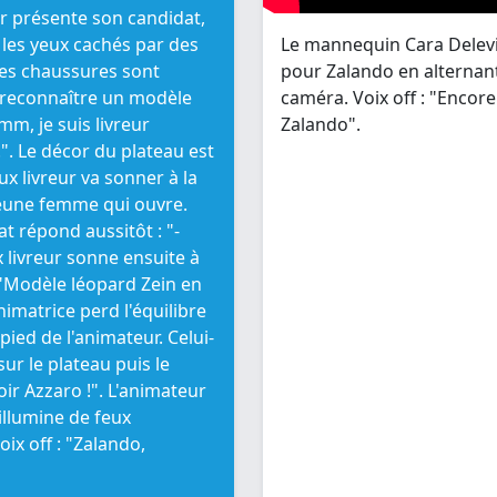
eur présente son candidat,
 les yeux cachés par des
Le mannequin Cara Delevi
des chaussures sont
pour Zalando en alternant
 reconnaître un modèle
caméra. Voix off : "Encor
m, je suis livreur
Zalando".
 !". Le décor du plateau est
x livreur va sonner à la
jeune femme qui ouvre.
at répond aussitôt : "-
x livreur sonne ensuite à
 "Modèle léopard Zein en
animatrice perd l'équilibre
pied de l'animateur. Celui-
 sur le plateau puis le
ir Azzaro !". L'animateur
'illumine de feux
Voix off : "Zalando,