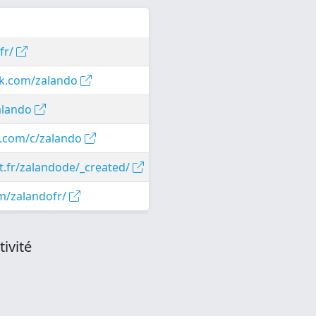
fr/
ok.com/zalando
zalando
e.com/c/zalando
t.fr/zalandode/_created/
om/zalandofr/
ivité