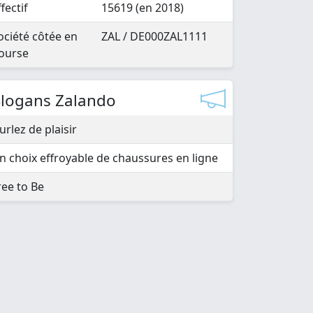
ffectif
15619 (en 2018)
ociété côtée en
ZAL / DE000ZAL1111
ourse
Slogans Zalando
urlez de plaisir
n choix effroyable de chaussures en ligne
ree to Be