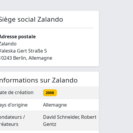
Siège social Zalando
Adresse postale
Zalando
Valeska Gert Straße 5
10243 Berlin, Allemagne
Informations sur Zalando
ate de création
2008
ays d'origine
Allemagne
ondateurs /
David Schneider, Robert
réateurs
Gentz