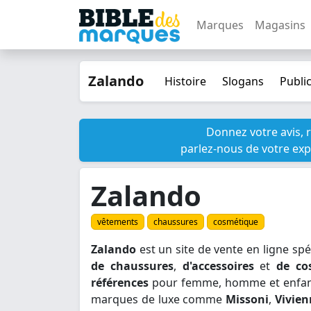
Marques
Magasins
Zalando
Histoire
Slogans
Public
Donnez votre avis, 
parlez-nous de votre exp
Zalando
vêtements
chaussures
cosmétique
Zalando
est un site de vente en ligne sp
de chaussures
,
d'accessoires
et
de co
références
pour femme, homme et enfan
marques de luxe comme
Missoni
,
Vivie