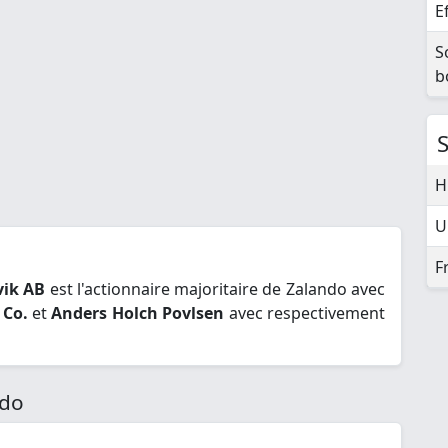
E
S
b
H
U
F
vik AB
est l'actionnaire majoritaire de Zalando avec
 Co.
et
Anders Holch Povlsen
avec respectivement
ndo