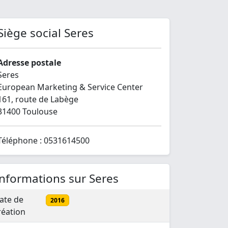
Siège social Seres
Adresse postale
Seres
European Marketing & Service Center
161, route de Labège
31400 Toulouse
Téléphone : 0531614500
Informations sur Seres
ate de
2016
réation