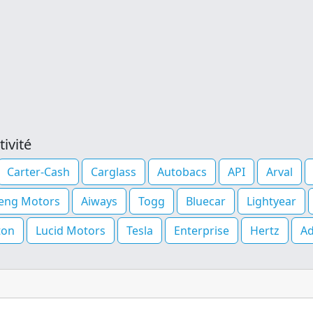
ivité
Carter-Cash
Carglass
Autobacs
API
Arval
eng Motors
Aiways
Togg
Bluecar
Lightyear
ton
Lucid Motors
Tesla
Enterprise
Hertz
A