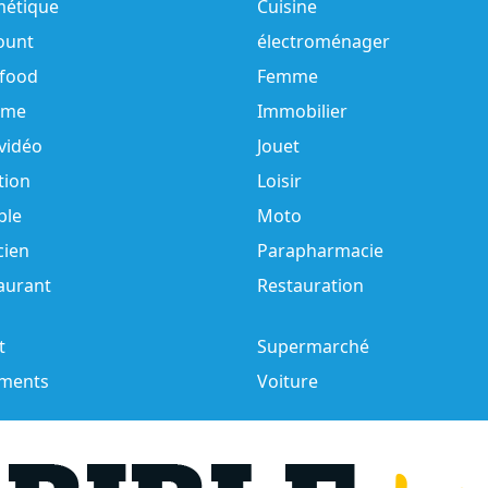
étique
Cuisine
ount
électroménager
-food
Femme
me
Immobilier
 vidéo
Jouet
tion
Loisir
ble
Moto
cien
Parapharmacie
aurant
Restauration
t
Supermarché
ments
Voiture