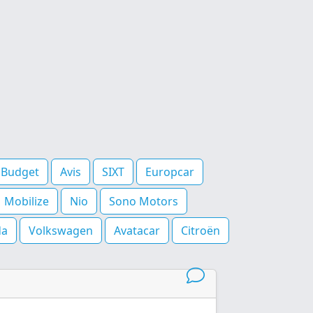
Budget
Avis
SIXT
Europcar
Mobilize
Nio
Sono Motors
da
Volkswagen
Avatacar
Citroën