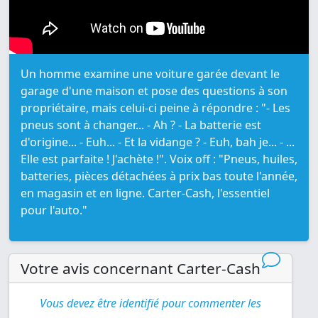
Un homme examine une voiture garée devant le
garage d'une maison et pose des questions à son
propriétaire, mais celui-ci peine à répondre : "- Les
pneus sont à changer... - Ah ? - La batterie est
d'origine... - Euh... - Et la vidange ? - Euh, bah je... - ...
Elle est parfaite ! J'achète !". Voix off : "Pneus, huiles,
batteries, pièces détachées à prix bas toute l'année,
en magasin et en ligne. Carter-Cash, l'essentiel
pour l'auto."
Votre avis concernant Carter-Cash
Vous devez être identifié pour commenter les