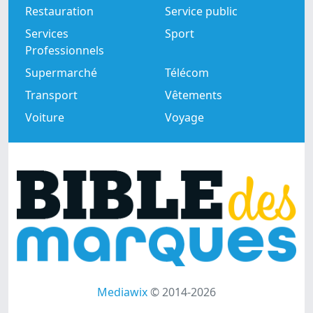
Restauration
Service public
Services
Sport
Professionnels
Supermarché
Télécom
Transport
Vêtements
Voiture
Voyage
Mediawix
© 2014-2026