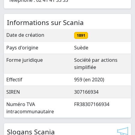
Téléphone : 02 41 41 33 33
Informations sur Scania
Date de création
1891
Pays d'origine
Suède
Forme juridique
Société par actions
simplifiée
Effectif
959 (en 2020)
SIREN
307166934
Numéro TVA
FR38307166934
intracommunautaire
Slogans Scania