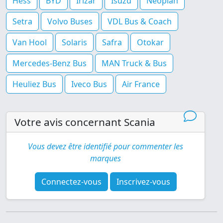
Hess
BYD
Irizar
Isuzu
Neoplan
Setra
Volvo Buses
VDL Bus & Coach
Van Hool
Solaris
Safra
Otokar
Mercedes-Benz Bus
MAN Truck & Bus
Heuliez Bus
Iveco Bus
Air France
Votre avis concernant Scania
Vous devez être identifié pour commenter les
marques
Connectez-vous
Inscrivez-vous