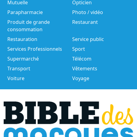
Mutuelle
Opticien
Parapharmacie
Photo / vidéo
Produit de grande
Restaurant
consommation
Restauration
Service public
Services Professionnels
Sport
Supermarché
Télécom
Transport
Vêtements
Voiture
Voyage