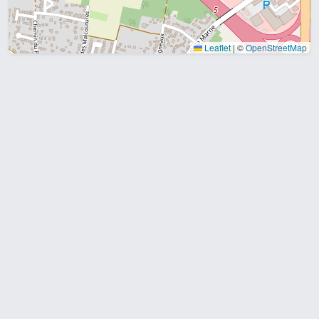
Leaflet
|
©
OpenStreetMap