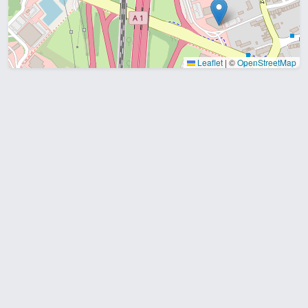
Leaflet
|
©
OpenStreetMap