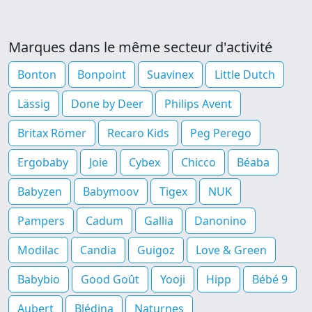
Marques dans le même secteur d'activité
Bonton
Bonpoint
Suavinex
Little Dutch
Lässig
Done by Deer
Philips Avent
Britax Römer
Recaro Kids
Peg Perego
Ergobaby
Joie
Cybex
Chicco
Béaba
Babyzen
Babymoov
Tigex
NUK
Pampers
Cadum
Gallia
Danonino
Modilac
Candia
Guigoz
Love & Green
Babybio
Good Goût
Yooji
Hipp
Bébé 9
Aubert
Blédina
Naturnes