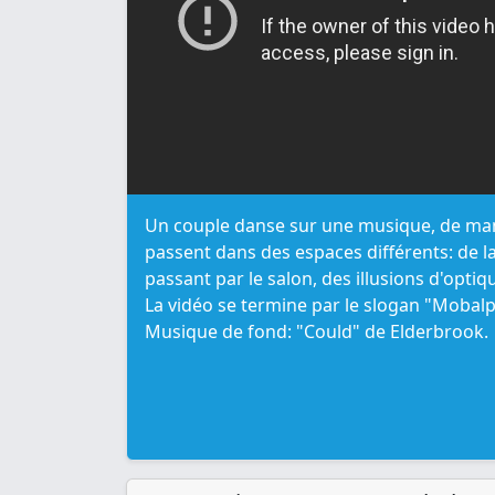
Un couple danse sur une musique, de man
passent dans des espaces différents: de la
passant par le salon, des illusions d'optiq
La vidéo se termine par le slogan "Moba
Musique de fond: "Could" de Elderbrook.