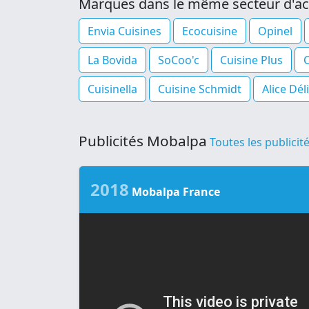
Marques dans le même secteur d'act
Envia Cuisines
Ecocuisine
Opinel
La Bovida
SoCoo'c
Cuisine Plus
C
Cuisinella
Cuisine Schmidt
Alice Dél
Publicités Mobalpa
Toutes les publicit
2018
Mobalpa France