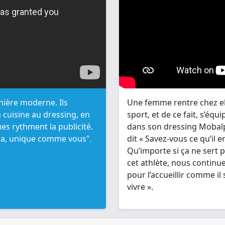
ière moderne. Ils
Une femme rentre chez ell
 cuisine au dressing, en
sport, et de ce fait, s’équ
ues rythment la publicité.
dans son dressing Mobalp
lpa, unique comme vous".
dit « Savez-vous ce qu’il 
Qu’importe si ça ne sert p
cet athlète, nous contin
pour l’accueillir comme i
vivre ».