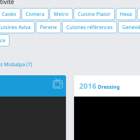
ivité
Caséo
Comera
Metro
Cuisine Plaisir
Hexa
uisines Aviva
Perene
Cuisines références
Genevi
ice
és Mobalpa (7)
2016
Dressing