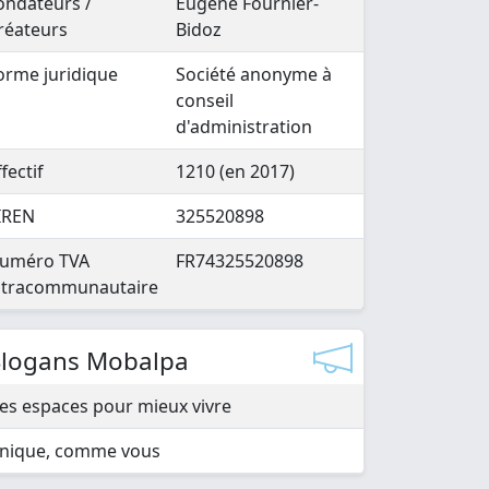
ondateurs /
Eugène Fournier-
réateurs
Bidoz
orme juridique
Société anonyme à
conseil
d'administration
ffectif
1210 (en 2017)
IREN
325520898
uméro TVA
FR74325520898
ntracommunautaire
Slogans Mobalpa
es espaces pour mieux vivre
nique, comme vous