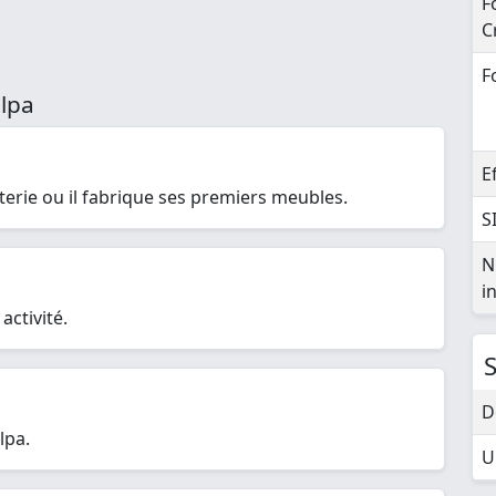
F
C
F
lpa
E
erie ou il fabrique ses premiers meubles.
S
N
i
ctivité.
D
lpa.
U