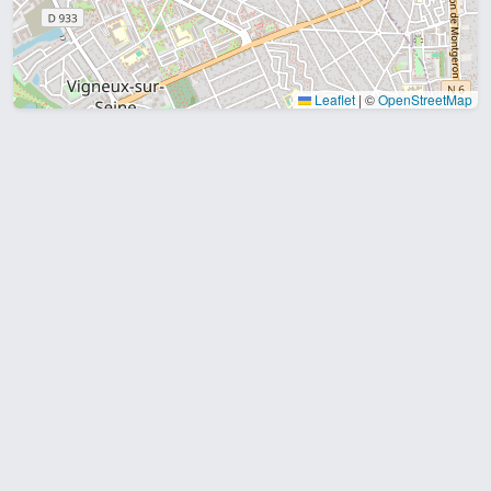
Leaflet
|
©
OpenStreetMap