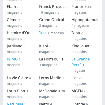
Etam
Franck Provost
Franprix
7
33
magasins
16 magasins
magasins
Gémo
Grand Optical
Hippopotamus
5
magasins
3 magasins
4 magasins
Histoire d'Or
Ikea
Ixina
9
1 magasin
2
magasins
magasins
Jardiland
Kiabi
King Jouet
3
7
3
magasins
magasins
magasins
KPMG
La Foir'Fouille
La Grande
1
Récré
magasin
3 magasins
1
magasin
La Vie Claire
Leroy Merlin
Lidl
4
2
29
magasins
magasins
magasins
Louis Pion
McDonald's
MGEN
3
38
2
magasins
magasins
magasins
Naturalia
Netto
Orange
1
4
6