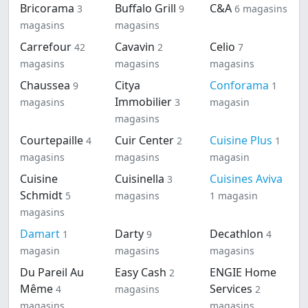
Bricorama
Buffalo Grill
C&A
3
9
6 magasins
magasins
magasins
Carrefour
Cavavin
Celio
42
2
7
magasins
magasins
magasins
Chaussea
Citya
Conforama
9
1
Immobilier
magasins
3
magasin
magasins
Courtepaille
Cuir Center
Cuisine Plus
4
2
1
magasins
magasins
magasin
Cuisine
Cuisinella
Cuisines Aviva
3
Schmidt
5
magasins
1 magasin
magasins
Damart
Darty
Decathlon
1
9
4
magasin
magasins
magasins
Du Pareil Au
Easy Cash
ENGIE Home
2
Même
Services
4
magasins
2
magasins
magasins