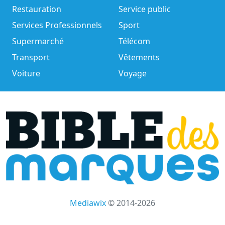
Restauration
Service public
Services Professionnels
Sport
Supermarché
Télécom
Transport
Vêtements
Voiture
Voyage
Mediawix
© 2014-2026