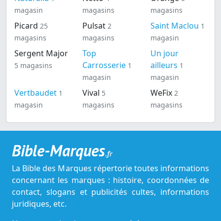
magasin
magasins
magasins
Picard
Pulsat
Saint Maclou
25
2
1
magasins
magasins
magasin
Sergent Major
Top
Un jour
Carrosserie
ailleurs
5 magasins
1
1
magasin
magasin
Vertbaudet
Vival
WeFix
1
5
2
magasin
magasins
magasins
Bible-Marques
.fr
La Bible des Marques répertorie toutes informations
concernant les marques : histoire, coordonnées de
contact, slogans et publicités cultes, informations
juridiques, etc.