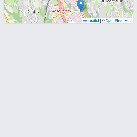
Leaflet
|
©
OpenStreetMap