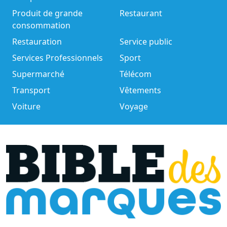
Produit de grande
Restaurant
consommation
Restauration
Service public
Services Professionnels
Sport
Supermarché
Télécom
Transport
Vêtements
Voiture
Voyage