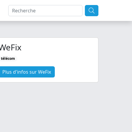
WeFix
télécom
Plus d'infos sur WeFix