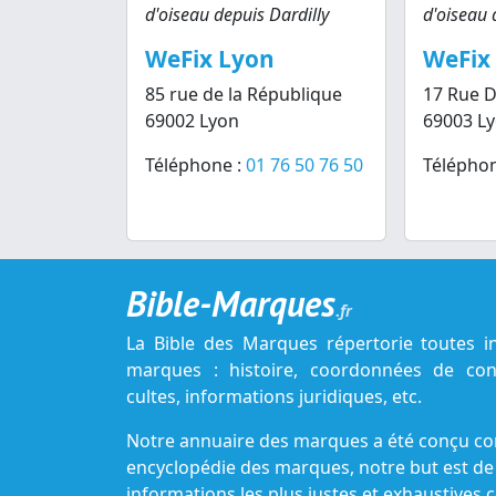
d'oiseau depuis Dardilly
d'oiseau 
WeFix Lyon
WeFix
85 rue de la République
17 Rue 
69002 Lyon
69003 L
Téléphone :
01 76 50 76 50
Téléphon
Bible-Marques
.fr
La Bible des Marques répertorie toutes i
marques : histoire, coordonnées de cont
cultes, informations juridiques, etc.
Notre annuaire des marques a été conçu c
encyclopédie des marques, notre but est de
informations les plus justes et exhaustive