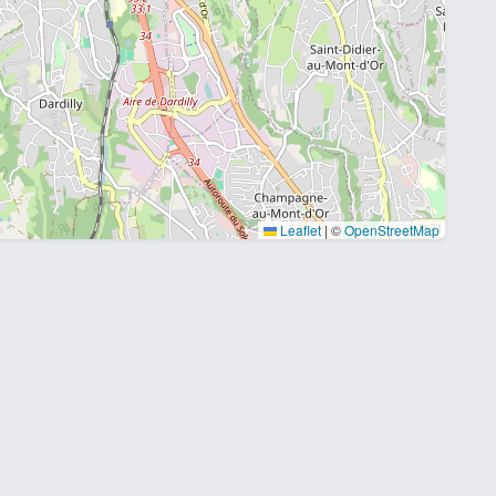
Leaflet
|
©
OpenStreetMap