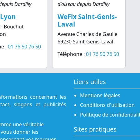
depuis Dardilly
d'oiseau depuis Dardilly
 Lyon
WeFix Saint-Genis-
Laval
Dr Bouchut
yon
Avenue Charles de Gaulle
69230 Saint-Genis-Laval
e :
01 76 50 76 50
Téléphone :
01 76 50 76 50
Liens utiles
Mentions légales
nformations concernant les
act, slogans et publicités
Conditions d'utilisation
Politique de confidentiali
omme une véritable
Sites pratiques
 vous donner les
s concernant vos marques