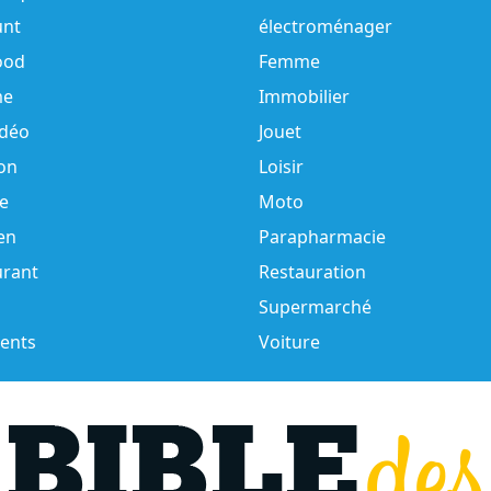
unt
électroménager
ood
Femme
e
Immobilier
idéo
Jouet
on
Loisir
e
Moto
en
Parapharmacie
urant
Restauration
Supermarché
ents
Voiture