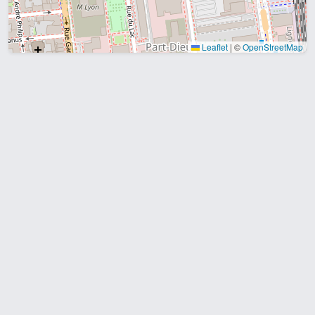
Leaflet
|
©
OpenStreetMap