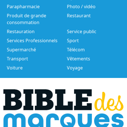
Parapharmacie
Photo / vidéo
Produit de grande
Restaurant
consommation
Restauration
Service public
Services Professionnels
Sport
Supermarché
Télécom
Transport
Vêtements
Voiture
Voyage