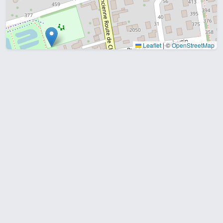
Leaflet
|
©
OpenStreetMap