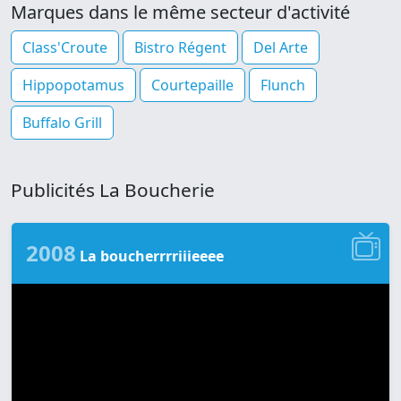
Marques dans le même secteur d'activité
Class'Croute
Bistro Régent
Del Arte
Hippopotamus
Courtepaille
Flunch
Buffalo Grill
Publicités La Boucherie
2008
La boucherrrriiieeee