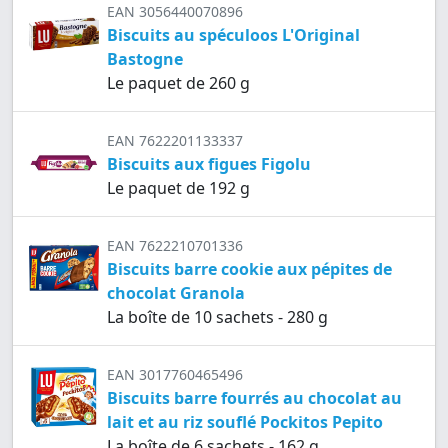
EAN 3056440070896
Biscuits au spéculoos L'Original
Bastogne
Le paquet de 260 g
EAN 7622201133337
Biscuits aux figues Figolu
Le paquet de 192 g
EAN 7622210701336
Biscuits barre cookie aux pépites de
chocolat Granola
La boîte de 10 sachets - 280 g
EAN 3017760465496
Biscuits barre fourrés au chocolat au
lait et au riz souflé Pockitos Pepito
La boîte de 6 sachets - 162 g