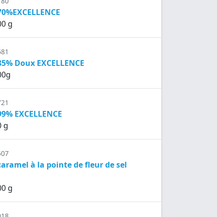
780
 70%EXCELLENCE
00 g
681
 85% Doux EXCELLENCE
00g
721
 99% EXCELLENCE
0 g
507
aramel à la pointe de fleur de sel
00 g
918