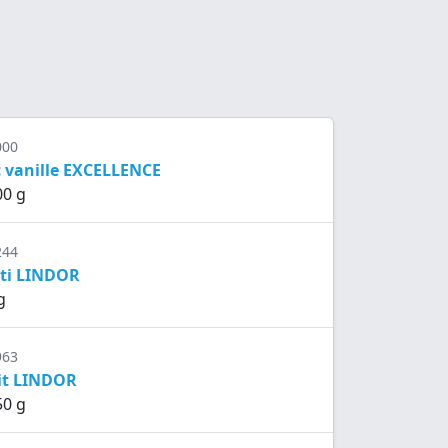
000
c vanille EXCELLENCE
00 g
244
rti LINDOR
g
963
ait LINDOR
50 g