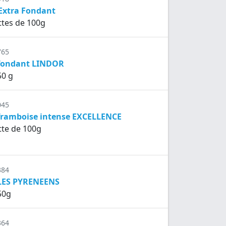
 Extra Fondant
ettes de 100g
765
 fondant LINDOR
50 g
045
 framboise intense EXCELLENCE
ette de 100g
384
 LES PYRENEENS
50g
364