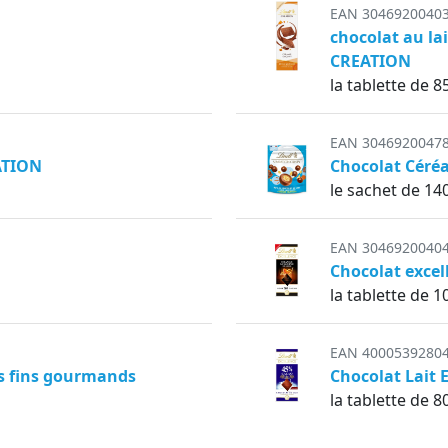
EAN 3046920040
chocolat au la
CREATION
la tablette de 8
EAN 3046920047
ATION
Chocolat Céréa
le sachet de 14
EAN 3046920040
Chocolat excel
la tablette de 1
EAN 4000539280
es fins gourmands
Chocolat Lait
la tablette de 8