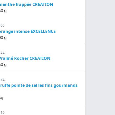
 menthe frappée CREATION
50 g
705
 orange intense EXCELLENCE
00 g
932
 Praliné Rocher CREATION
50 g
372
truffe pointe de sel les fins gourmands
5g
816