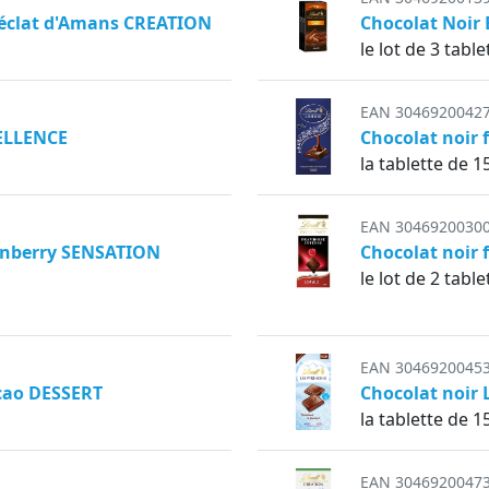
e éclat d'Amans CREATION
Chocolat Noir
le lot de 3 tabl
EAN 3046920042
CELLENCE
Chocolat noir
la tablette de 1
EAN 3046920030
ranberry SENSATION
Chocolat noir
le lot de 2 tabl
EAN 3046920045
acao DESSERT
Chocolat noir
la tablette de 1
EAN 3046920047