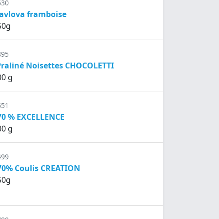
630
pavlova framboise
50g
895
Praliné Noisettes CHOCOLETTI
00 g
651
 70 % EXCELLENCE
00 g
499
 70% Coulis CREATION
50g