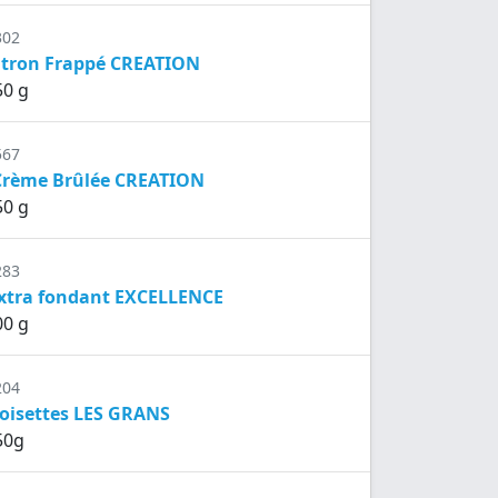
302
citron Frappé CREATION
50 g
567
 Crème Brûlée CREATION
50 g
283
extra fondant EXCELLENCE
00 g
204
noisettes LES GRANS
50g