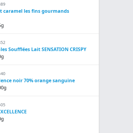
389
it caramel les fins gourmands
5g
852
les Soufflées Lait SENSATION CRISPY
0g
440
lence noir 70% orange sanguine
00g
405
 EXCELLENCE
0g