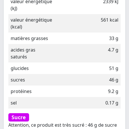
valeur énergétique
2339 kJ
(kJ)
valeur énergétique
561 kcal
(kcal)
matières grasses
33 g
acides gras
4.7 g
saturés
glucides
51 g
sucres
46 g
protéines
9.2 g
sel
0.17 g
Sucre
Attention, ce produit est très sucré : 46 g de sucre