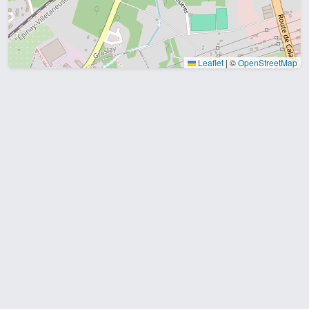
Leaflet
|
©
OpenStreetMap