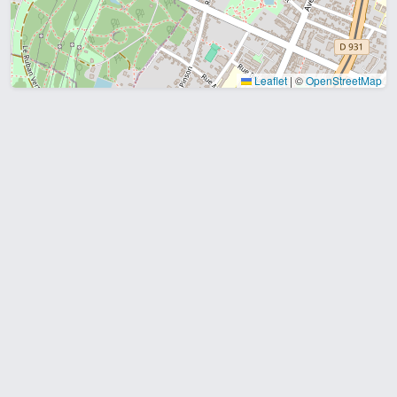
Leaflet
|
©
OpenStreetMap