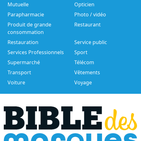
Mutuelle
Opticien
Parapharmacie
Photo / vidéo
Produit de grande
Restaurant
consommation
Restauration
Service public
Services Professionnels
Sport
Supermarché
Télécom
Transport
Vêtements
Voiture
Voyage