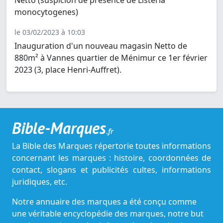
Netto (suspicion de présence de Listeria
monocytogenes)
le 03/02/2023 à 10:03
Inauguration d'un nouveau magasin Netto de
880m² à Vannes quartier de Ménimur ce 1er février
2023 (3, place Henri-Auffret).
Bible-Marques
.fr
La Bible des Marques répertorie toutes informations
concernant les marques : histoire, coordonnées de
contact, slogans et publicités cultes, informations
juridiques, etc.
Notre annuaire des marques a été conçu comme
une véritable encyclopédie des marques, notre but