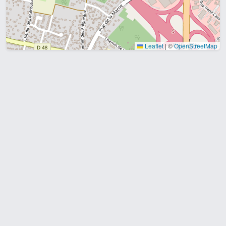
Leaflet
|
©
OpenStreetMap