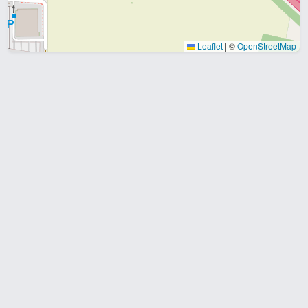
Leaflet
|
©
OpenStreetMap