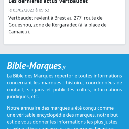
Les dernières actus Vertbaudet
le 03/02/2023 à 09:53
Vertbaudet revient à Brest au 277, route de
Gouesnou, zone de Kergaradec (à la place de
Camaïeu).
Bible-Marques
.fr
La Bible des Marques répertorie toutes informations
concernant les marques : histoire, coordonnées de
contact, slogans et publicités cultes, informations
juridiques, etc.
Notre annuaire des marques a été conçu comme
une véritable encyclopédie des marques, notre but
est de vous donner les informations les plus justes
et exhaustives concernant vos marques favorites.