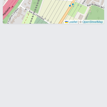
Leaflet
|
©
OpenStreetMap