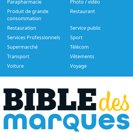
Parapharmacie
Photo / vidéo
Produit de grande
Restaurant
consommation
Restauration
Service public
Services Professionnels
Sport
Supermarché
Télécom
Transport
Vêtements
Voiture
Voyage