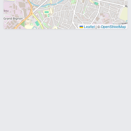
Leaflet
|
©
OpenStreetMap