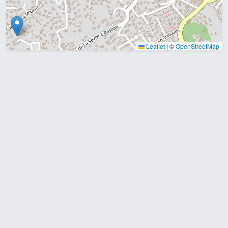
Leaflet
|
©
OpenStreetMap