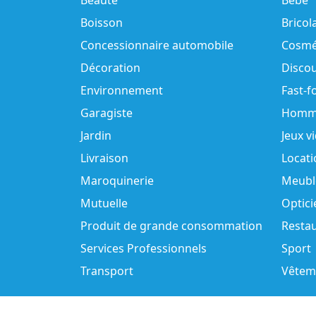
Beauté
Bébé
Boisson
Bricol
Concessionnaire automobile
Cosmé
Décoration
Disco
Environnement
Fast-f
Garagiste
Homm
Jardin
Jeux v
Livraison
Locati
Maroquinerie
Meubl
Mutuelle
Optici
Produit de grande consommation
Resta
Services Professionnels
Sport
Transport
Vêtem