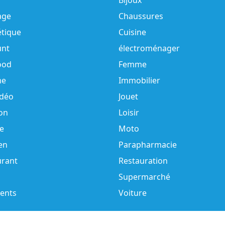
Bijoux
age
Chaussures
tique
Cuisine
unt
électroménager
ood
Femme
e
Immobilier
idéo
Jouet
on
Loisir
e
Moto
en
Parapharmacie
urant
Restauration
Supermarché
ents
Voiture