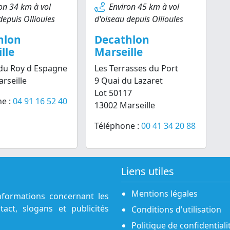
on 34 km à vol
Environ 45 km à vol
depuis Ollioules
d'oiseau depuis Ollioules
hlon
Decathlon
lle
Marseille
du Roy d Espagne
Les Terrasses du Port
rseille
9 Quai du Lazaret
Lot 50117
e :
04 91 16 52 40
13002 Marseille
Téléphone :
00 41 34 20 88
Liens utiles
Mentions légales
nformations concernant les
act, slogans et publicités
Conditions d'utilisation
Politique de confidentiali