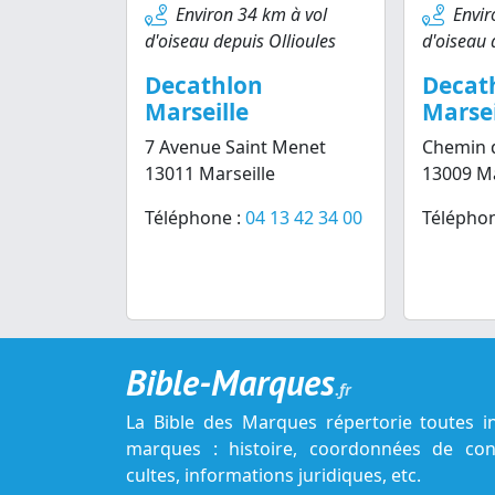
Environ 34 km à vol
Envir
d'oiseau depuis Ollioules
d'oiseau 
Decathlon
Decat
Marseille
Marsei
7 Avenue Saint Menet
Chemin 
13011 Marseille
13009 Ma
Téléphone :
04 13 42 34 00
Téléphon
Bible-Marques
.fr
La Bible des Marques répertorie toutes i
marques : histoire, coordonnées de cont
cultes, informations juridiques, etc.