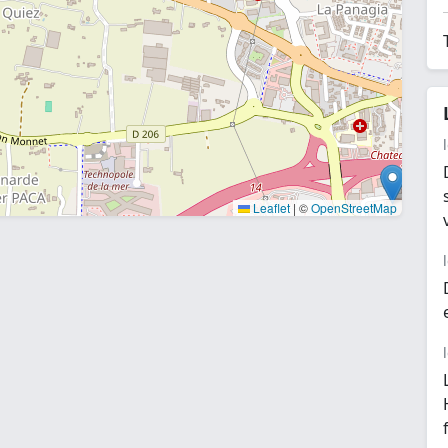
Leaflet
|
©
OpenStreetMap