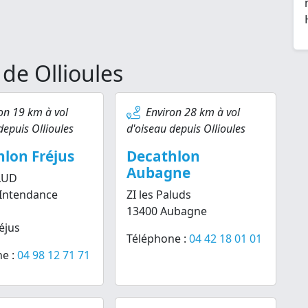
de Ollioules
on 19 km à vol
Environ 28 km à vol
depuis Ollioules
d'oiseau depuis Ollioules
lon Fréjus
Decathlon
Aubagne
LUD
'Intendance
ZI les Paluds
13400 Aubagne
éjus
Téléphone :
04 42 18 01 01
e :
04 98 12 71 71