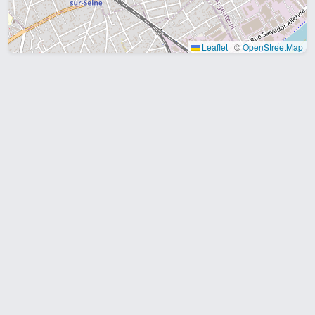
Leaflet
|
©
OpenStreetMap