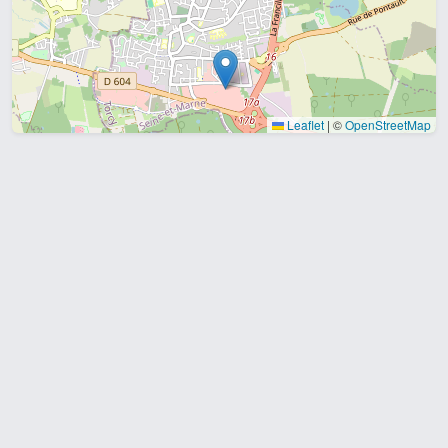
Leaflet
|
©
OpenStreetMap