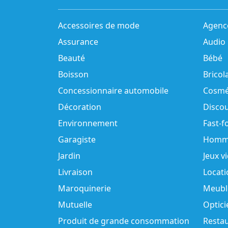
Accessoires de mode
Agenc
Assurance
Audio
Beauté
Bébé
Boisson
Bricol
Concessionnaire automobile
Cosmé
Décoration
Disco
Environnement
Fast-f
Garagiste
Homm
Jardin
Jeux v
Livraison
Locati
Maroquinerie
Meubl
Mutuelle
Optici
Produit de grande consommation
Resta