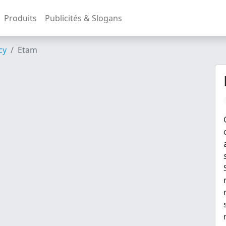
Produits
Publicités & Slogans
cy
Etam