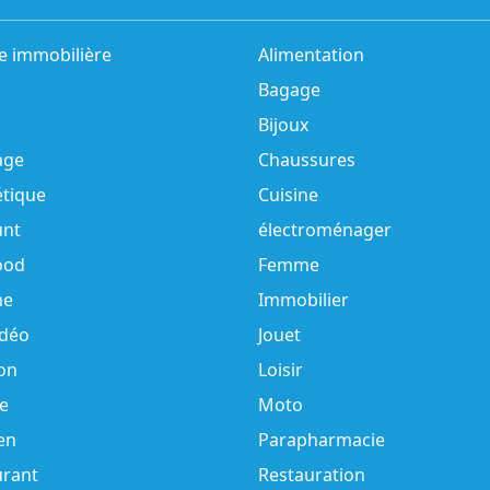
e immobilière
Alimentation
Bagage
Bijoux
age
Chaussures
tique
Cuisine
unt
électroménager
ood
Femme
e
Immobilier
idéo
Jouet
on
Loisir
e
Moto
en
Parapharmacie
urant
Restauration