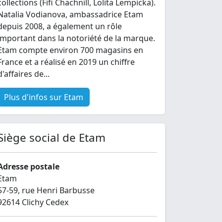
collections (Fifi Chachnill, Lolita Lempicka).
Natalia Vodianova, ambassadrice Etam
depuis 2008, a également un rôle
important dans la notoriété de la marque.
Etam compte environ 700 magasins en
France et a réalisé en 2019 un chiffre
d'affaires de...
Plus d'infos sur Etam
Siège social de Etam
Adresse postale
Etam
57-59, rue Henri Barbusse
92614 Clichy Cedex