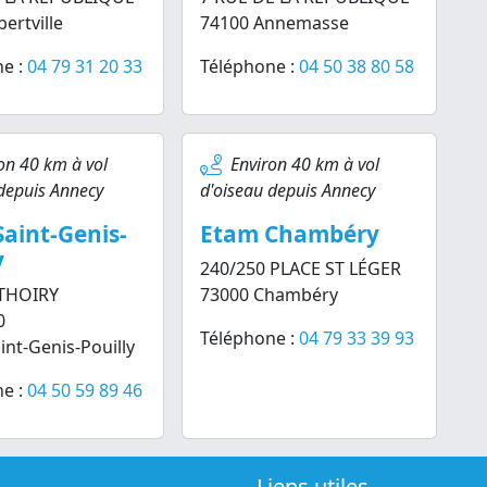
ertville
74100 Annemasse
e :
04 79 31 20 33
Téléphone :
04 50 38 80 58
on 40 km à vol
Environ 40 km à vol
depuis Annecy
d'oiseau depuis Annecy
aint-Genis-
Etam Chambéry
y
240/250 PLACE ST LÉGER
 THOIRY
73000 Chambéry
0
Téléphone :
04 79 33 39 93
int-Genis-Pouilly
e :
04 50 59 89 46
Liens utiles