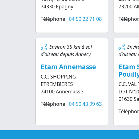
74330 Epagny
73200 Alb
Téléphone :
04 50 22 71 08
Téléphon
Environ 35 km à vol
Envir
d'oiseau depuis Annecy
d'oiseau 
Etam Annemasse
Etam S
Pouill
C.C. SHOPPING
ETREMBIERES
C.C. VAL
74100 Annemasse
LOT N°2
01630 Sa
Téléphone :
04 50 43 99 63
Téléphon