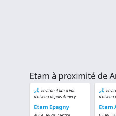
Etam à proximité de 
Environ 4 km à vol
Envir
d'oiseau depuis Annecy
d'oiseau 
Etam Epagny
Etam A
461A, Av du centre
63 AV D