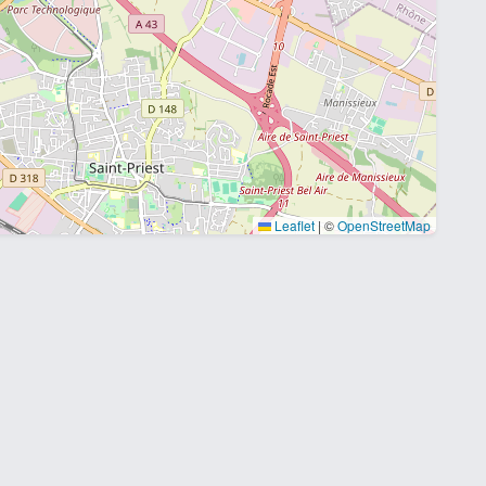
Leaflet
|
©
OpenStreetMap