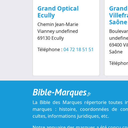
Grand Optical
Grand
Ecully
Villef
Saône
Chemin Jean-Marie
Vianney undefined
Bouleva
69130 Ecully
undefin
69400 Vi
Téléphone :
04 72 18 51 51
Saône
Téléphon
Bible-Marques
.fr
La Bible des Marques répertorie toutes i
marques : histoire, coordonnées de cont
cultes, informations juridiques, etc.
Notre annuaire des marques a été conçu c