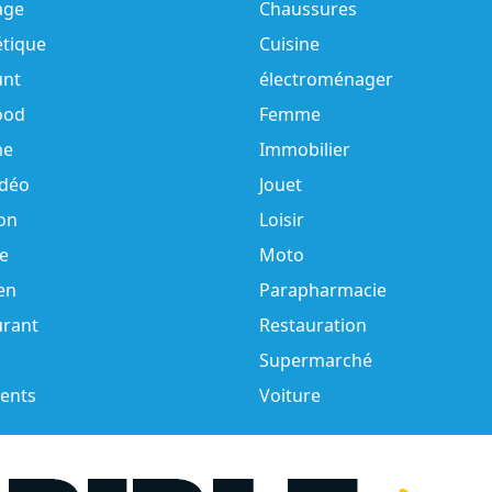
age
Chaussures
tique
Cuisine
unt
électroménager
ood
Femme
e
Immobilier
idéo
Jouet
on
Loisir
e
Moto
en
Parapharmacie
urant
Restauration
Supermarché
ents
Voiture