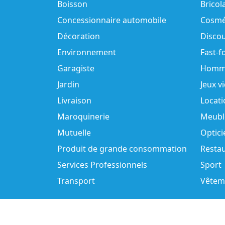
Boisson
Bricol
Concessionnaire automobile
Cosmé
Décoration
Disco
Environnement
Fast-f
Garagiste
Homm
Jardin
Jeux v
Livraison
Locati
Maroquinerie
Meubl
Mutuelle
Optici
Produit de grande consommation
Resta
Services Professionnels
Sport
Transport
Vêtem