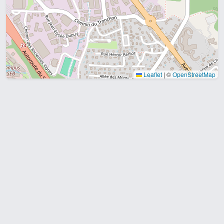
Leaflet
|
©
OpenStreetMap