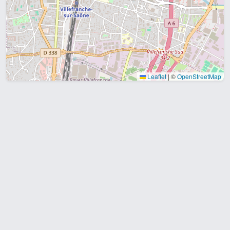
Leaflet
|
©
OpenStreetMap