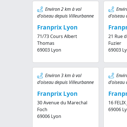
Environ 2 km à vol
Envir
d'oiseau depuis Villeurbanne
d'oiseau 
Franprix Lyon
Franpr
71/73 Cours Albert
21 Rue 
Thomas
Fuzier
69003 Lyon
69003 L
Environ 3 km à vol
Envir
d'oiseau depuis Villeurbanne
d'oiseau 
Franprix Lyon
Franpr
30 Avenue du Marechal
16 FELIX
Foch
69006 L
69006 Lyon