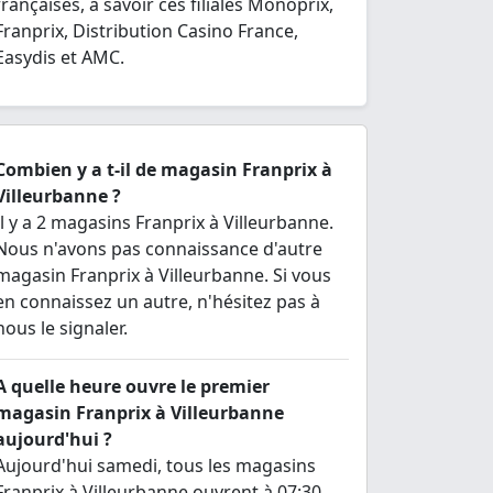
françaises, à savoir ces filiales Monoprix,
Franprix, Distribution Casino France,
Easydis et AMC.
Combien y a t-il de magasin Franprix à
Villeurbanne ?
Il y a 2 magasins Franprix à Villeurbanne.
Nous n'avons pas connaissance d'autre
magasin Franprix à Villeurbanne. Si vous
en connaissez un autre, n'hésitez pas à
nous le signaler.
A quelle heure ouvre le premier
magasin Franprix à Villeurbanne
aujourd'hui ?
Aujourd'hui samedi, tous les magasins
Franprix à Villeurbanne ouvrent à 07:30.