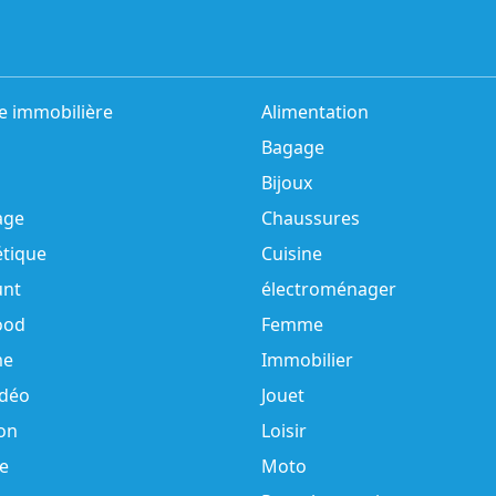
e immobilière
Alimentation
Bagage
Bijoux
age
Chaussures
tique
Cuisine
unt
électroménager
ood
Femme
e
Immobilier
idéo
Jouet
on
Loisir
e
Moto