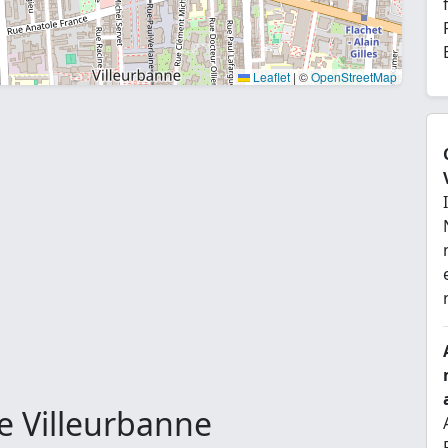
Leaflet
|
©
OpenStreetMap
e Villeurbanne